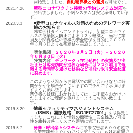
開始致しました。
自動精算機との連携
も可能です。
新型コロナワクチン接種の予約システム対応
2021.4.26
を
開始致しました。予約システムは安定稼働していま
す。
■新型コロナウィルス対策のためのテレワーク実
2020.3.3
施のお知らせ
株式会社タイムアンドトライは、新型コロナウィ
ルスの感染拡大防止によるリスク軽減と、当社従業
員及び関係各位の皆様の安全確保を目的に２０２０
年３月３日より在宅勤務を実施しています。
実施機関
２０２０年３月３日（火）～２０２０
年６月３０日（火）
実施内容
テレワーク（在宅勤務）の実施及び出
社または客先訪問が必要な場合にはマスク着用で混
雑する時間帯を避けた移動など可能な限り安全配慮
に努めます。
このような状況からお電話での問い合わせなどに時
間がかかる場合がございますので予めご了承頂けま
すようお願い致します。
関係者の皆様におかれましては、ご不便をおかけい
たしますがご理解を賜りますようにお願い致しま
す。
情報セキュリティマネジメントシステム
2019.8.20
（ISMS）国際規格「ISO/IEC27001」
を取得致し
ました。これにより情報の機密性・安全性及び可溶
性を維持改善しリスクを適切に管理します。
2019.5.7
発券・呼出楽々システム
にて来院患者６００名超で
も安定稼働中ですのでパンデミックにも対応可能で