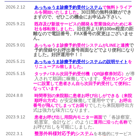
2026.2.12
あっちゅうま診療予約受付システム
で無料トライア
30日間の無料体験ができ
ルを開始いたしました。
ますので、ぜひこの機会にお申込み下さい。
2025.9.21
既存及び新規サービスの開発＆営業強化のために本
旧住所より約100m程度の距
社を移転致しました。
離なので電話番号、FAX番号の変更はございませ
ん。
2025.9.01
で
あっちゅうま診療予約受付システムがLINEと連携
予約登録やお呼出番号画面などでより便利になり
ました。好評運用中！！
2025.5.21
あっちゅうま診療予約受付システムの説明サイト
を
リニューアル致しました。
2025.5.15
が導
タッチパネル次回予約受付機（QR診察券対応）
入されて順調に稼働しています。
受付カンウンタ
ーに設置して患者さん自ら次回予約受付して便利に
なっています。
2024.8.8
時間帯別の来院順に患者お呼び出しができる（来院
が安定稼働して運用中です。
順呼出方式）
お呼出
でしたら来院順呼出方
番号が飛んでしまってお困り
式は強力な味方になります。
2023.9.12
で「各診察室、
患者お呼び出し用院内モニター画面
処置室、会計など」のように
で
運用に沿った名称
お呼び出しを可能にしました。
整形外科様対応予約システム
2022.3.1
を本格的にサービス