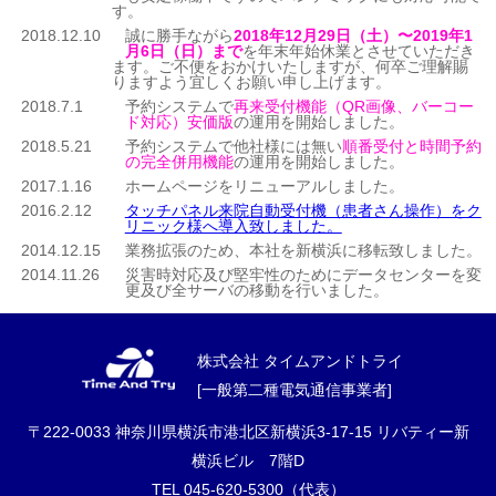
す。
2018.12.10
誠に勝手ながら
2018年12月29日（土）〜2019年1
月6日（日）まで
を年末年始休業とさせていただき
ます。ご不便をおかけいたしますが、何卒ご理解賜
りますよう宜しくお願い申し上げます。
2018.7.1
予約システムで
再来受付機能（QR画像、バーコー
ド対応）安価版
の運用を開始しました。
2018.5.21
予約システムで他社様には無い
順番受付と時間予約
の完全併用機能
の運用を開始しました。
2017.1.16
ホームページをリニューアルしました。
2016.2.12
タッチパネル来院自動受付機（患者さん操作）をク
リニック様へ導入致しました。
2014.12.15
業務拡張のため、本社を新横浜に移転致しました。
2014.11.26
災害時対応及び堅牢性のためにデータセンターを変
更及び全サーバの移動を行いました。
株式会社 タイムアンドトライ
[一般第二種電気通信事業者]
〒222-0033
神奈川県横浜市港北区新横浜3-17-15
リバティー新
横浜ビル 7階D
TEL 045-620-5300（代表）